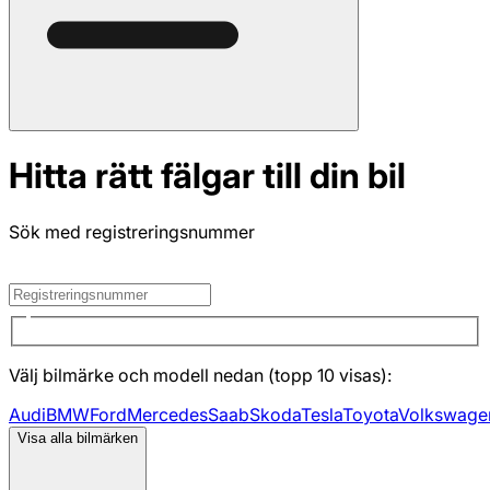
Hitta rätt fälgar till din bil
Sök med registreringsnummer
Välj bilmärke och modell nedan (topp 10 visas):
Audi
BMW
Ford
Mercedes
Saab
Skoda
Tesla
Toyota
Volkswage
Visa alla bilmärken