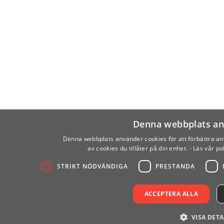
Denna webbplats an
Denna webbplats använder cookies för att förbättra anv
av cookies du tillåter på din enhet.
- Läs vår p
STRIKT NÖDVÄNDIGA
PRESTANDA
ACCEPTERA ALLA
VISA DETA