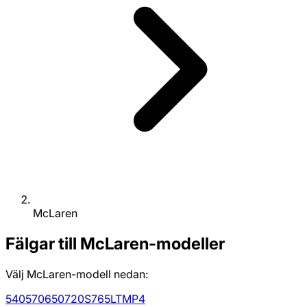
McLaren
Fälgar till McLaren-modeller
Välj McLaren-modell nedan:
540
570
650
720S
765LT
MP4