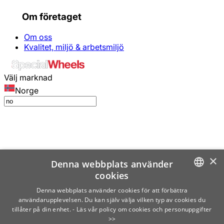
Om företaget
Om oss
Kvalitet, miljö & arbetsmiljö
Välj marknad
Norge
×
Denna webbplats använder
cookies
SWEDISH
Denna webbplats använder cookies för att förbättra
användarupplevelsen. Du kan själv välja vilken typ av cookies du
ENGLISH
tillåter på din enhet.
- Läs vår policy om cookies och personuppgifter
>>
FINNISH