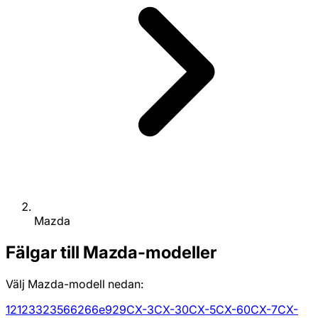
Mazda
Fälgar till Mazda-modeller
Välj Mazda-modell nedan:
121
2
3
323
5
6
626
6e
929
CX-3
CX-30
CX-5
CX-60
CX-7
CX-