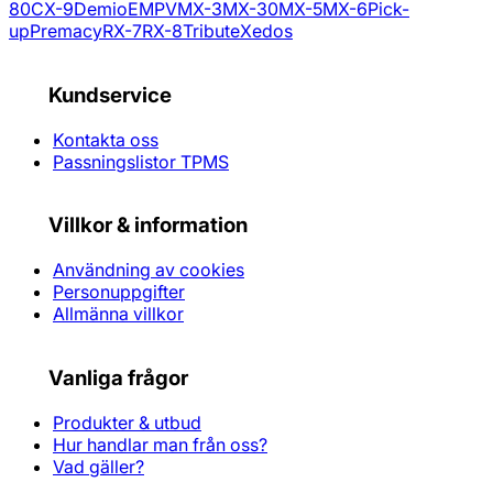
80
CX-9
Demio
E
MPV
MX-3
MX-30
MX-5
MX-6
Pick-
up
Premacy
RX-7
RX-8
Tribute
Xedos
Kundservice
Kontakta oss
Passningslistor TPMS
Villkor & information
Användning av cookies
Personuppgifter
Allmänna villkor
Vanliga frågor
Produkter & utbud
Hur handlar man från oss?
Vad gäller?