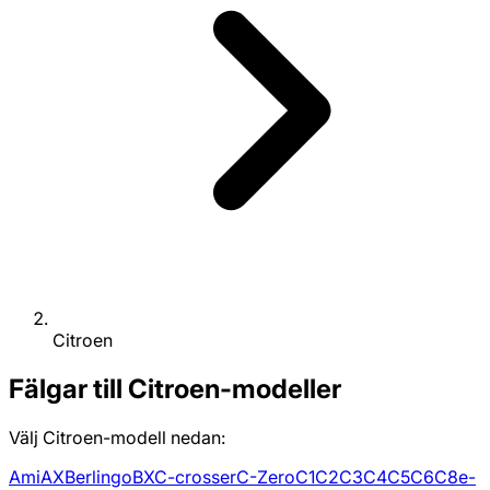
Citroen
Fälgar till Citroen-modeller
Välj Citroen-modell nedan:
Ami
AX
Berlingo
BX
C-crosser
C-Zero
C1
C2
C3
C4
C5
C6
C8
e-