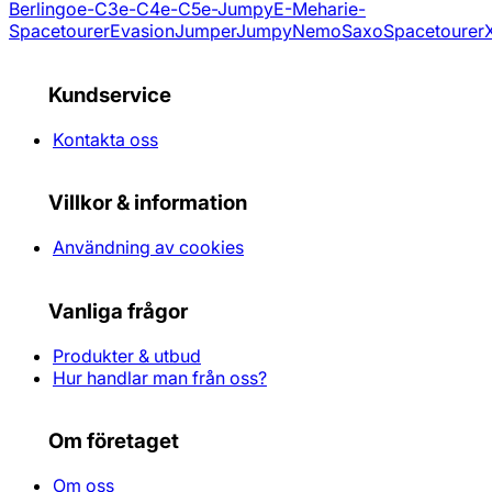
Berlingo
e-C3
e-C4
e-C5
e-Jumpy
E-Mehari
e-
Spacetourer
Evasion
Jumper
Jumpy
Nemo
Saxo
Spacetourer
Kundservice
Kontakta oss
Villkor & information
Användning av cookies
Vanliga frågor
Produkter & utbud
Hur handlar man från oss?
Om företaget
Om oss