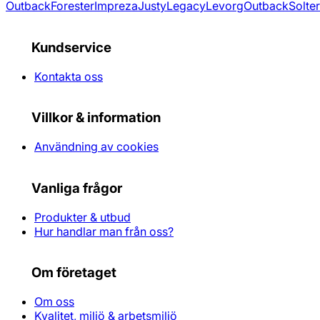
Outback
Forester
Impreza
Justy
Legacy
Levorg
Outback
Solte
Kundservice
Kontakta oss
Villkor & information
Användning av cookies
Vanliga frågor
Produkter & utbud
Hur handlar man från oss?
Om företaget
Om oss
Kvalitet, miljö & arbetsmiljö