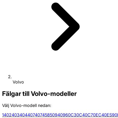
Volvo
Fälgar till Volvo-modeller
Välj Volvo-modell nedan:
140
240
340
440
740
745
850
940
960
C30
C40
C70
EC40
ES90