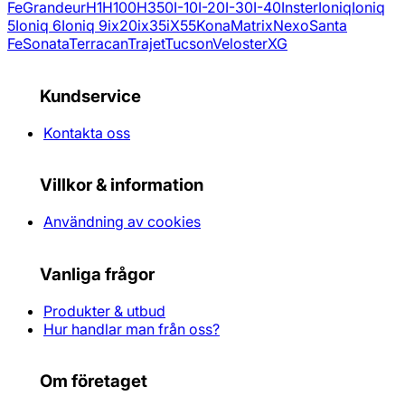
Fe
Grandeur
H1
H100
H350
I-10
I-20
I-30
I-40
Inster
Ioniq
Ioniq
5
Ioniq 6
Ioniq 9
ix20
ix35
iX55
Kona
Matrix
Nexo
Santa
Fe
Sonata
Terracan
Trajet
Tucson
Veloster
XG
Kundservice
Kontakta oss
Villkor & information
Användning av cookies
Vanliga frågor
Produkter & utbud
Hur handlar man från oss?
Om företaget