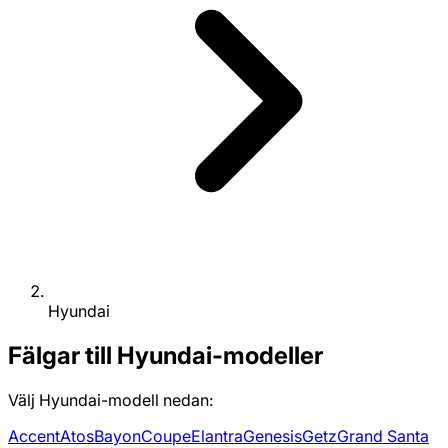
Hyundai
Fälgar till Hyundai-modeller
Välj Hyundai-modell nedan:
Accent
Atos
Bayon
Coupe
Elantra
Genesis
Getz
Grand Santa