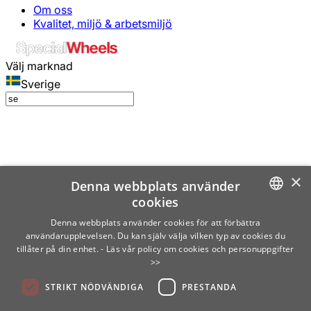
Om oss
Kvalitet, miljö & arbetsmiljö
Välj marknad
Sverige
×
Denna webbplats använder
cookies
SWEDISH
Denna webbplats använder cookies för att förbättra
användarupplevelsen. Du kan själv välja vilken typ av cookies du
ENGLISH
tillåter på din enhet.
- Läs vår policy om cookies och personuppgifter
>>
FINNISH
STRIKT NÖDVÄNDIGA
PRESTANDA
NORWEGIAN