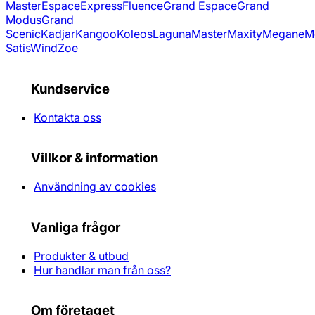
Master
Espace
Express
Fluence
Grand Espace
Grand
Modus
Grand
Scenic
Kadjar
Kangoo
Koleos
Laguna
Master
Maxity
Megane
M
Satis
Wind
Zoe
Kundservice
Kontakta oss
Villkor & information
Användning av cookies
Vanliga frågor
Produkter & utbud
Hur handlar man från oss?
Om företaget