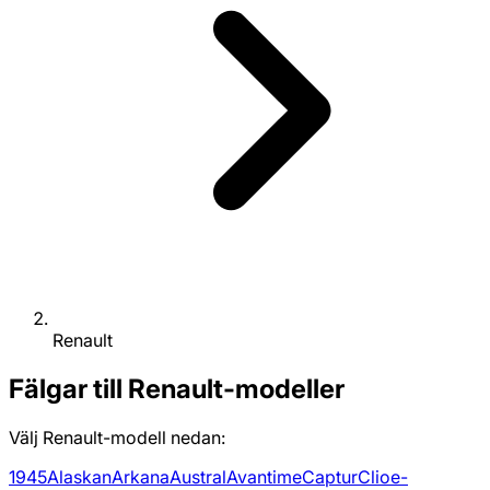
Renault
Fälgar till Renault-modeller
Välj Renault-modell nedan:
19
4
5
Alaskan
Arkana
Austral
Avantime
Captur
Clio
e-