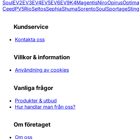
Soul
EV2
EV3
EV4
EV5
EV6
EV9
K4
Magentis
Niro
Opirus
Optim
Ceed
PV5
Rio
Seltos
Sephia
Shuma
Sorento
Soul
Sportage
Stin
Kundservice
Kontakta oss
Villkor & information
Användning av cookies
Vanliga frågor
Produkter & utbud
Hur handlar man från oss?
Om företaget
Om oss