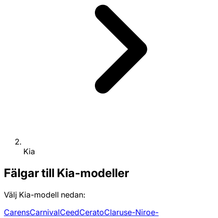
Kia
Fälgar till Kia-modeller
Välj Kia-modell nedan:
Carens
Carnival
Ceed
Cerato
Clarus
e-Niro
e-