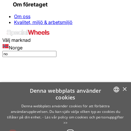
Om företaget
Om oss
Kvalitet, miljö & arbetsmiljö
Välj marknad
Norge
×
Denna webbplats använder
cookies
SWEDISH
Denna webbplats använder cookies för att förbättra
användarupplevelsen. Du kan själv välja vilken typ av cookies du
ENGLISH
tillåter på din enhet.
- Läs vår policy om cookies och personuppgifter
>>
FINNISH