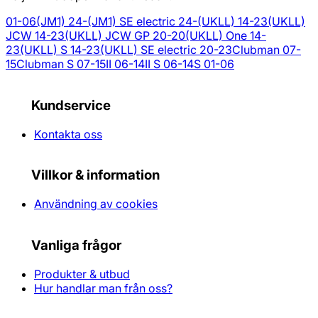
01-06
(JM1) 24-
(JM1) SE electric 24-
(UKLL) 14-23
(UKLL)
JCW 14-23
(UKLL) JCW GP 20-20
(UKLL) One 14-
23
(UKLL) S 14-23
(UKLL) SE electric 20-23
Clubman 07-
15
Clubman S 07-15
II 06-14
II S 06-14
S 01-06
Kundservice
Kontakta oss
Villkor & information
Användning av cookies
Vanliga frågor
Produkter & utbud
Hur handlar man från oss?