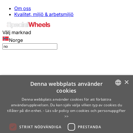
Om oss
Kvalitet, miljö & arbetsmiljö
Välj marknad
Norge
×
Denna webbplats använder
cookies
SWEDISH
Denna webbplats använder cookies för att förbättra
användarupplevelsen. Du kan själv välja vilken typ av cookies du
ENGLISH
tillåter på din enhet.
- Läs vår policy om cookies och personuppgifter
>>
FINNISH
STRIKT NÖDVÄNDIGA
PRESTANDA
NORWEGIAN