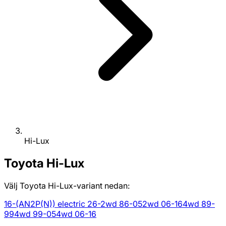
Hi-Lux
Toyota
Hi-Lux
Välj Toyota Hi-Lux-variant nedan:
16-
(AN2P(N)) electric 26-
2wd 86-05
2wd 06-16
4wd 89-
99
4wd 99-05
4wd 06-16