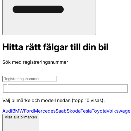
Hitta rätt fälgar till din bil
Sök med registreringsnummer
Välj bilmärke och modell nedan (topp 10 visas):
Audi
BMW
Ford
Mercedes
Saab
Skoda
Tesla
Toyota
Volkswage
Visa alla bilmärken