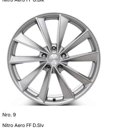
Nro. 9
Nitro Aero FF D.Slv