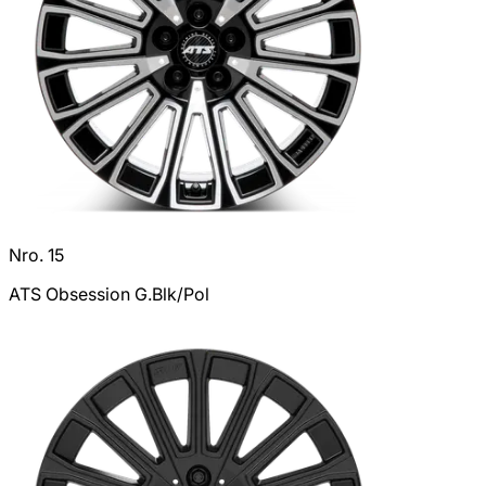
Nro. 15
ATS Obsession G.Blk/Pol