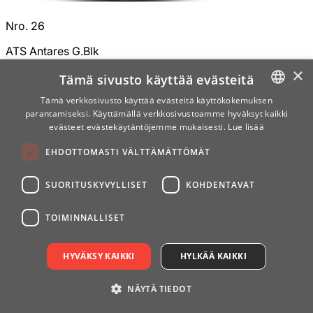
Nro. 26
ATS Antares G.Blk
×
Tämä sivusto käyttää evästeitä
Tämä verkkosivusto käyttää evästeitä käyttökokemuksen
parantamiseksi. Käyttämällä verkkosivustoamme hyväksyt kaikki
SWEDISH
evästeet evästekäytäntöjemme mukaisesti.
Lue lisää
ENGLISH
EHDOTTOMASTI VÄLTTÄMÄTTÖMÄT
FINNISH
SUORITUSKYVYLLISET
KOHDENTAVAT
NORWEGIAN
GERMAN
TOIMINNALLISET
HYVÄKSY KAIKKI
HYLKÄÄ KAIKKI
NÄYTÄ TIEDOT