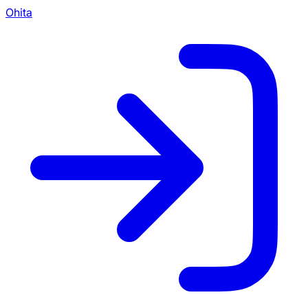
Ohita