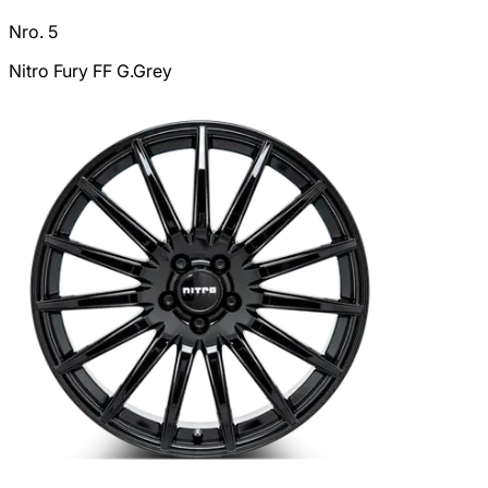
Nro. 5
Nitro Fury FF G.Grey