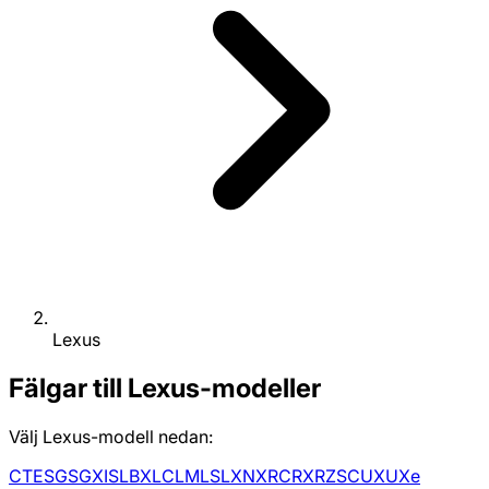
Lexus
Fälgar till Lexus-modeller
Välj Lexus-modell nedan:
CT
ES
GS
GX
IS
LBX
LC
LM
LS
LX
NX
RC
RX
RZ
SC
UX
UXe