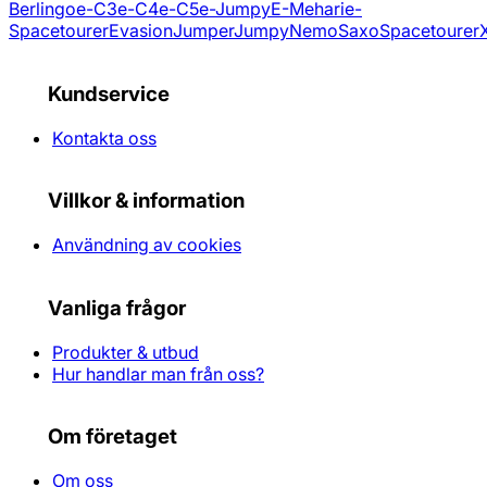
Berlingo
e-C3
e-C4
e-C5
e-Jumpy
E-Mehari
e-
Spacetourer
Evasion
Jumper
Jumpy
Nemo
Saxo
Spacetourer
Kundservice
Kontakta oss
Villkor & information
Användning av cookies
Vanliga frågor
Produkter & utbud
Hur handlar man från oss?
Om företaget
Om oss