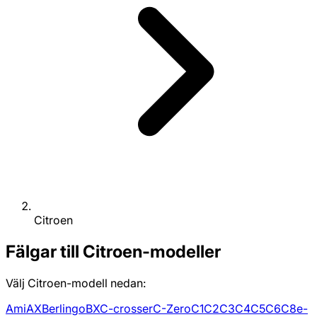
Citroen
Fälgar till Citroen-modeller
Välj Citroen-modell nedan:
Ami
AX
Berlingo
BX
C-crosser
C-Zero
C1
C2
C3
C4
C5
C6
C8
e-