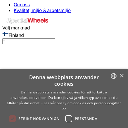
Om oss
Kvalitet, miljö & arbetsmiljö
Välj marknad
Finland
×
Denna webbplats använder
cookies
SWEDISH
Denna webbplats använder cookies för att förbättra
användarupplevelsen. Du kan själv välja vilken typ av cookies du
ENGLISH
tillåter på din enhet.
- Läs vår policy om cookies och personuppgifter
>>
FINNISH
STRIKT NÖDVÄNDIGA
PRESTANDA
NORWEGIAN