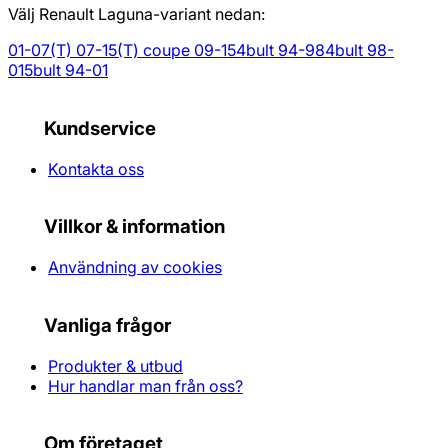
Välj Renault Laguna-variant nedan:
01-07
(T) 07-15
(T) coupe 09-15
4bult 94-98
4bult 98-
01
5bult 94-01
Kundservice
Kontakta oss
Villkor & information
Användning av cookies
Vanliga frågor
Produkter & utbud
Hur handlar man från oss?
Om företaget