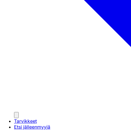
Tarvikkeet
Etsi jälleenmyyjä