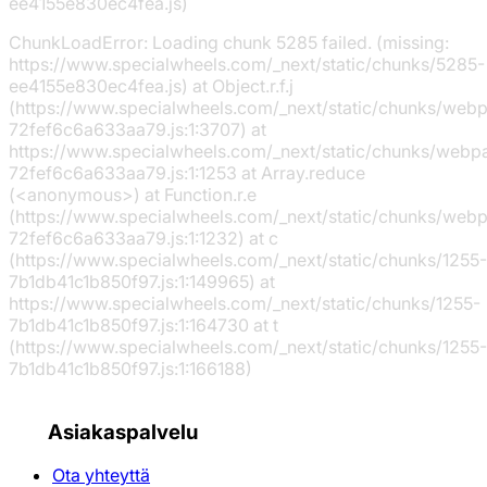
ee4155e830ec4fea.js)
ChunkLoadError: Loading chunk 5285 failed. (missing:
https://www.specialwheels.com/_next/static/chunks/5285-
ee4155e830ec4fea.js) at Object.r.f.j
(https://www.specialwheels.com/_next/static/chunks/web
72fef6c6a633aa79.js:1:3707) at
https://www.specialwheels.com/_next/static/chunks/webp
72fef6c6a633aa79.js:1:1253 at Array.reduce
(<anonymous>) at Function.r.e
(https://www.specialwheels.com/_next/static/chunks/web
72fef6c6a633aa79.js:1:1232) at c
(https://www.specialwheels.com/_next/static/chunks/1255-
7b1db41c1b850f97.js:1:149965) at
https://www.specialwheels.com/_next/static/chunks/1255-
7b1db41c1b850f97.js:1:164730 at t
(https://www.specialwheels.com/_next/static/chunks/1255-
7b1db41c1b850f97.js:1:166188)
Asiakaspalvelu
Ota yhteyttä