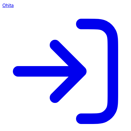
Ohita