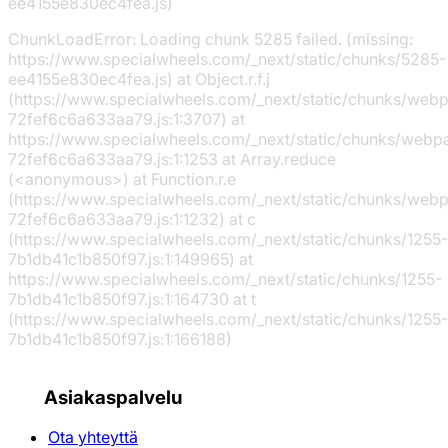
ee4155e830ec4fea.js)
ChunkLoadError: Loading chunk 5285 failed. (missing:
https://www.specialwheels.com/_next/static/chunks/5285-
ee4155e830ec4fea.js) at Object.r.f.j
(https://www.specialwheels.com/_next/static/chunks/web
72fef6c6a633aa79.js:1:3707) at
https://www.specialwheels.com/_next/static/chunks/webp
72fef6c6a633aa79.js:1:1253 at Array.reduce
(<anonymous>) at Function.r.e
(https://www.specialwheels.com/_next/static/chunks/web
72fef6c6a633aa79.js:1:1232) at c
(https://www.specialwheels.com/_next/static/chunks/1255-
7b1db41c1b850f97.js:1:149965) at
https://www.specialwheels.com/_next/static/chunks/1255-
7b1db41c1b850f97.js:1:164730 at t
(https://www.specialwheels.com/_next/static/chunks/1255-
7b1db41c1b850f97.js:1:166188)
Asiakaspalvelu
Ota yhteyttä