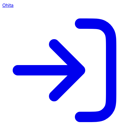
Ohita