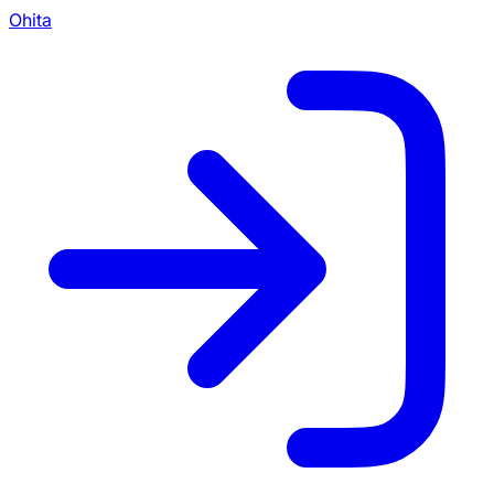
Ohita