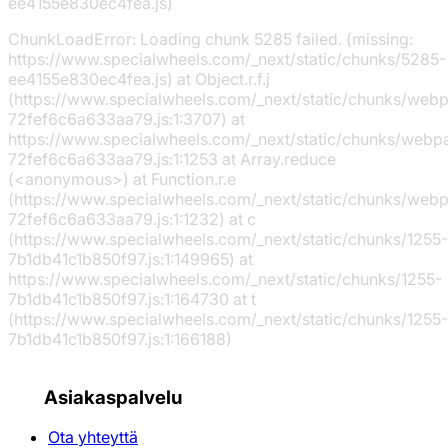
ee4155e830ec4fea.js)
ChunkLoadError: Loading chunk 5285 failed. (missing:
https://www.specialwheels.com/_next/static/chunks/5285-
ee4155e830ec4fea.js) at Object.r.f.j
(https://www.specialwheels.com/_next/static/chunks/web
72fef6c6a633aa79.js:1:3707) at
https://www.specialwheels.com/_next/static/chunks/webp
72fef6c6a633aa79.js:1:1253 at Array.reduce
(<anonymous>) at Function.r.e
(https://www.specialwheels.com/_next/static/chunks/web
72fef6c6a633aa79.js:1:1232) at c
(https://www.specialwheels.com/_next/static/chunks/1255-
7b1db41c1b850f97.js:1:149965) at
https://www.specialwheels.com/_next/static/chunks/1255-
7b1db41c1b850f97.js:1:164730 at t
(https://www.specialwheels.com/_next/static/chunks/1255-
7b1db41c1b850f97.js:1:166188)
Asiakaspalvelu
Ota yhteyttä