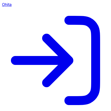
Ohita