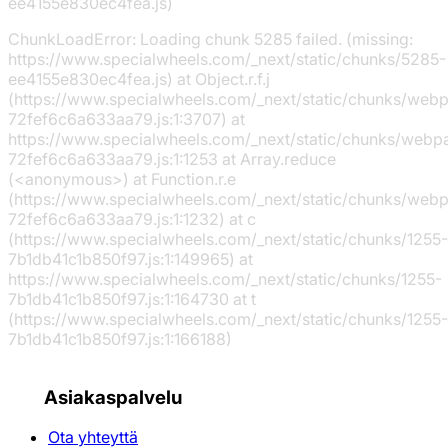
ee4155e830ec4fea.js)
ChunkLoadError: Loading chunk 5285 failed. (missing:
https://www.specialwheels.com/_next/static/chunks/5285-
ee4155e830ec4fea.js) at Object.r.f.j
(https://www.specialwheels.com/_next/static/chunks/web
72fef6c6a633aa79.js:1:3707) at
https://www.specialwheels.com/_next/static/chunks/webp
72fef6c6a633aa79.js:1:1253 at Array.reduce
(<anonymous>) at Function.r.e
(https://www.specialwheels.com/_next/static/chunks/web
72fef6c6a633aa79.js:1:1232) at c
(https://www.specialwheels.com/_next/static/chunks/1255-
7b1db41c1b850f97.js:1:149965) at
https://www.specialwheels.com/_next/static/chunks/1255-
7b1db41c1b850f97.js:1:164730 at t
(https://www.specialwheels.com/_next/static/chunks/1255-
7b1db41c1b850f97.js:1:166188)
Asiakaspalvelu
Ota yhteyttä