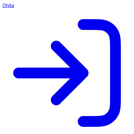
Ohita