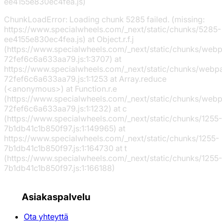
ee4155e830ec4fea.js)
ChunkLoadError: Loading chunk 5285 failed. (missing:
https://www.specialwheels.com/_next/static/chunks/5285-
ee4155e830ec4fea.js) at Object.r.f.j
(https://www.specialwheels.com/_next/static/chunks/web
72fef6c6a633aa79.js:1:3707) at
https://www.specialwheels.com/_next/static/chunks/webp
72fef6c6a633aa79.js:1:1253 at Array.reduce
(<anonymous>) at Function.r.e
(https://www.specialwheels.com/_next/static/chunks/web
72fef6c6a633aa79.js:1:1232) at c
(https://www.specialwheels.com/_next/static/chunks/1255-
7b1db41c1b850f97.js:1:149965) at
https://www.specialwheels.com/_next/static/chunks/1255-
7b1db41c1b850f97.js:1:164730 at t
(https://www.specialwheels.com/_next/static/chunks/1255-
7b1db41c1b850f97.js:1:166188)
Asiakaspalvelu
Ota yhteyttä