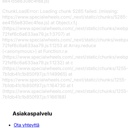
ee4155e830ec4fea.js)
ChunkLoadError: Loading chunk 5285 failed. (missing:
https://www.specialwheels.com/_next/static/chunks/5285-
ee4155e830ec4fea.js) at Object.r.f.j
(https://www.specialwheels.com/_next/static/chunks/web
72fef6c6a633aa79.js:1:3707) at
https://www.specialwheels.com/_next/static/chunks/webp
72fef6c6a633aa79.js:1:1253 at Array.reduce
(<anonymous>) at Function.r.e
(https://www.specialwheels.com/_next/static/chunks/web
72fef6c6a633aa79.js:1:1232) at c
(https://www.specialwheels.com/_next/static/chunks/1255-
7b1db41c1b850f97.js:1:149965) at
https://www.specialwheels.com/_next/static/chunks/1255-
7b1db41c1b850f97.js:1:164730 at t
(https://www.specialwheels.com/_next/static/chunks/1255-
7b1db41c1b850f97.js:1:166188)
Asiakaspalvelu
Ota yhteyttä