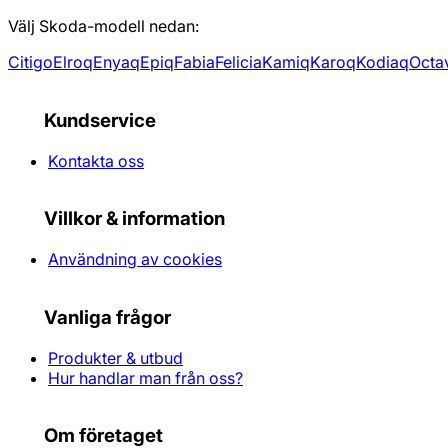
Välj Skoda-modell nedan:
Citigo
Elroq
Enyaq
Epiq
Fabia
Felicia
Kamiq
Karoq
Kodiaq
Octa
Kundservice
Kontakta oss
Villkor & information
Användning av cookies
Vanliga frågor
Produkter & utbud
Hur handlar man från oss?
Om företaget