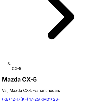
CX-5
Mazda
CX-5
Välj Mazda CX-5-variant nedan:
(KE) 12-17
(KF) 17-25
(KM01) 26-