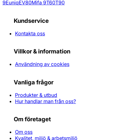
9
Euniq
EV80
Mifa 9
T60
T90
Kundservice
Kontakta oss
Villkor & information
Användning av cookies
Vanliga frågor
Produkter & utbud
Hur handlar man från oss?
Om företaget
Om oss
Kvalitet, miljö & arbetsmiljö