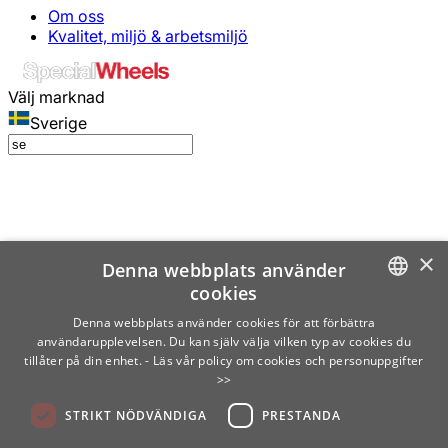
Om oss
Kvalitet, miljö & arbetsmiljö
Välj marknad
Sverige
×
Denna webbplats använder
cookies
SWEDISH
Denna webbplats använder cookies för att förbättra
användarupplevelsen. Du kan själv välja vilken typ av cookies du
ENGLISH
tillåter på din enhet.
- Läs vår policy om cookies och personuppgifter
>>
FINNISH
STRIKT NÖDVÄNDIGA
PRESTANDA
NORWEGIAN