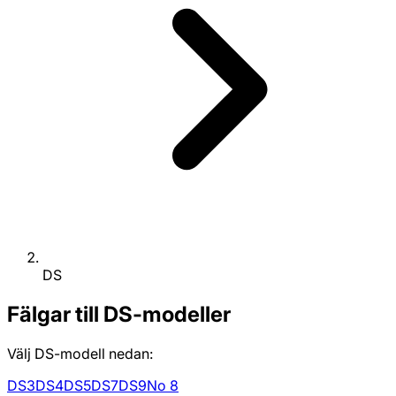
DS
Fälgar till DS-modeller
Välj DS-modell nedan:
DS3
DS4
DS5
DS7
DS9
No 8