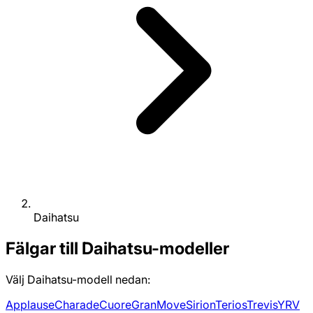
Daihatsu
Fälgar till Daihatsu-modeller
Välj Daihatsu-modell nedan:
Applause
Charade
Cuore
GranMove
Sirion
Terios
Trevis
YRV