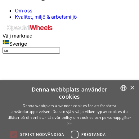
Om oss
Kvalitet, miljö & arbetsmiljö
Välj marknad
Sverige
×
Denna webbplats använder
cookies
SWEDISH
Denna webbplats använder cookies för att förbättra
användarupplevelsen. Du kan själv välja vilken typ av cookies du
ENGLISH
tillåter på din enhet.
- Läs vår policy om cookies och personuppgifter
>>
FINNISH
STRIKT NÖDVÄNDIGA
PRESTANDA
NORWEGIAN