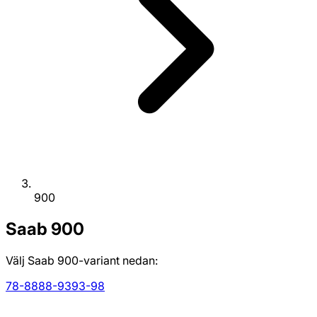
900
Saab
900
Välj Saab 900-variant nedan:
78-88
88-93
93-98