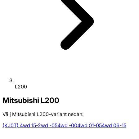
L200
Mitsubishi
L200
Välj Mitsubishi L200-variant nedan:
(KJ0T) 4wd 15-
2wd -05
4wd -00
4wd 01-05
4wd 06-15