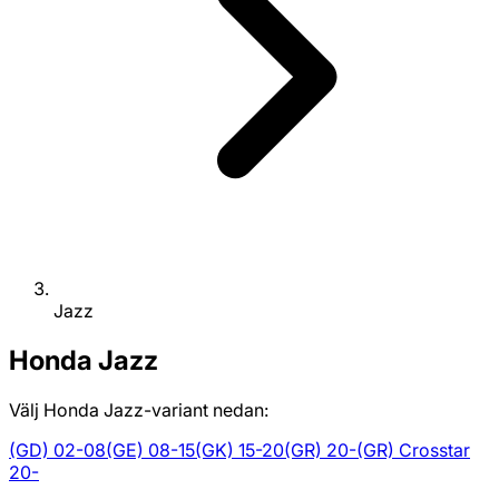
Jazz
Honda
Jazz
Välj Honda Jazz-variant nedan:
(GD) 02-08
(GE) 08-15
(GK) 15-20
(GR) 20-
(GR) Crosstar
20-