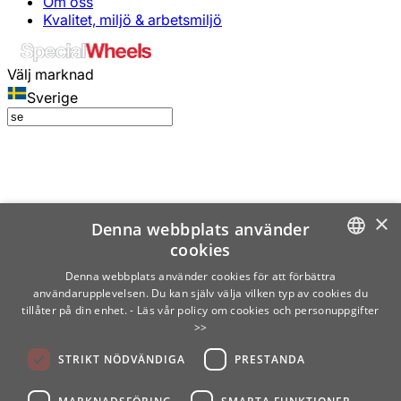
Om oss
Kvalitet, miljö & arbetsmiljö
Välj marknad
Sverige
×
Denna webbplats använder
cookies
SWEDISH
Denna webbplats använder cookies för att förbättra
användarupplevelsen. Du kan själv välja vilken typ av cookies du
ENGLISH
tillåter på din enhet.
- Läs vår policy om cookies och personuppgifter
>>
FINNISH
STRIKT NÖDVÄNDIGA
PRESTANDA
NORWEGIAN
GERMAN