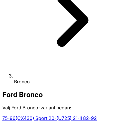
Bronco
Ford
Bronco
Välj Ford Bronco-variant nedan:
75-96
(CX430) Sport 20-
(U725) 21-
II 82-92