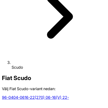
Scudo
Fiat
Scudo
Välj Fiat Scudo-variant nedan:
96-04
04-06
16-22
(270) 06-16
(V) 22-