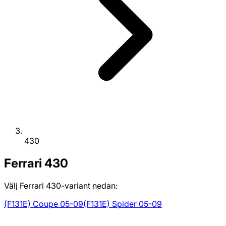
430
Ferrari
430
Välj Ferrari 430-variant nedan:
(F131E) Coupe 05-09
(F131E) Spider 05-09