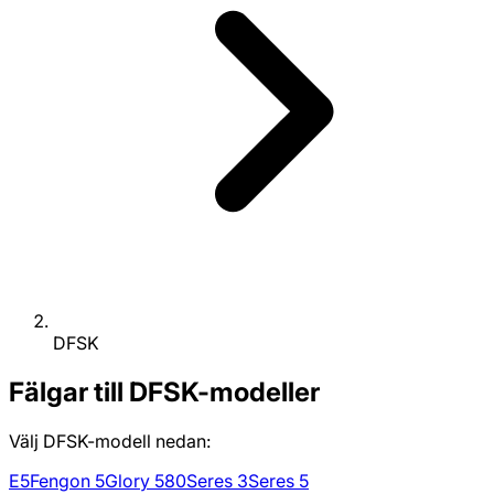
DFSK
Fälgar till DFSK-modeller
Välj DFSK-modell nedan:
E5
Fengon 5
Glory 580
Seres 3
Seres 5