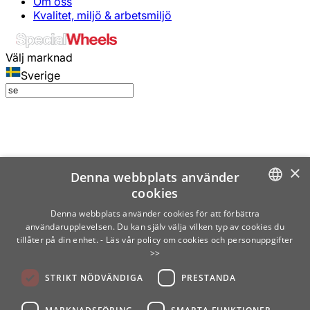
Om oss
Kvalitet, miljö & arbetsmiljö
Välj marknad
Sverige
×
Denna webbplats använder
cookies
SWEDISH
Denna webbplats använder cookies för att förbättra
användarupplevelsen. Du kan själv välja vilken typ av cookies du
ENGLISH
tillåter på din enhet.
- Läs vår policy om cookies och personuppgifter
>>
FINNISH
STRIKT NÖDVÄNDIGA
PRESTANDA
NORWEGIAN
GERMAN