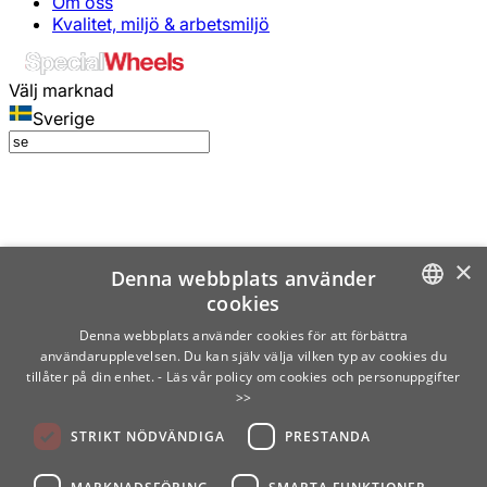
Om oss
Kvalitet, miljö & arbetsmiljö
Välj marknad
Sverige
×
Denna webbplats använder
cookies
SWEDISH
Denna webbplats använder cookies för att förbättra
användarupplevelsen. Du kan själv välja vilken typ av cookies du
ENGLISH
tillåter på din enhet.
- Läs vår policy om cookies och personuppgifter
>>
FINNISH
STRIKT NÖDVÄNDIGA
PRESTANDA
NORWEGIAN
GERMAN