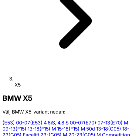
X5
BMW
X5
Välj BMW X5-variant nedan:
(E53) 00-07
(E53) 4.6iS, 4.8iS 00-07
(E70) 07-13
(E70) M
09-13
(F15) 13-18
(F15) M 15-18
(F15) M 50d 13-18
(G05) 18-
23
(G05) Facelift 23-
(G05) M 20-23
(G05) M Competition