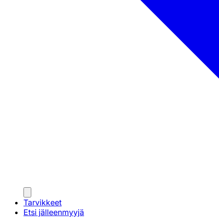
Tarvikkeet
Etsi jälleenmyyjä