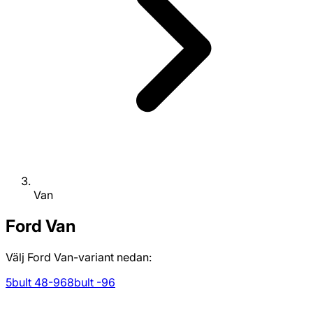
Van
Ford
Van
Välj Ford Van-variant nedan:
5bult 48-96
8bult -96