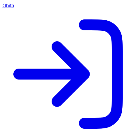
Ohita