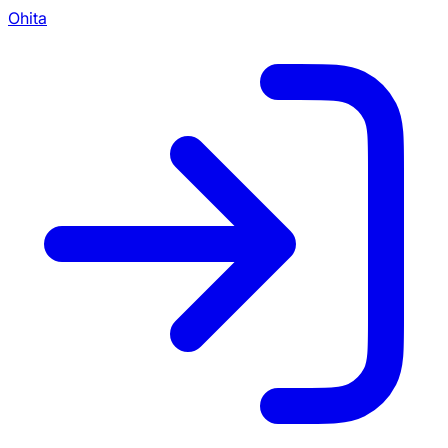
Ohita