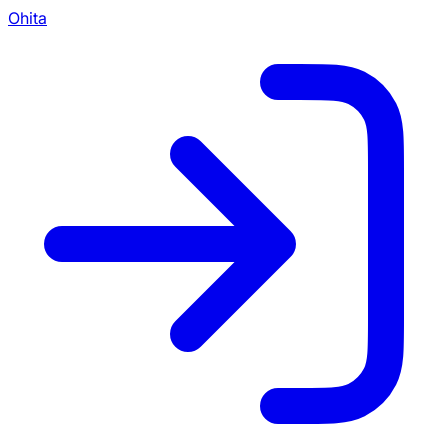
Ohita