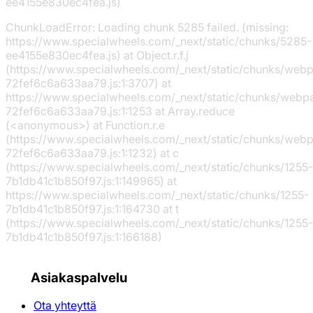
ee4155e830ec4fea.js)
ChunkLoadError: Loading chunk 5285 failed. (missing:
https://www.specialwheels.com/_next/static/chunks/5285-
ee4155e830ec4fea.js) at Object.r.f.j
(https://www.specialwheels.com/_next/static/chunks/web
72fef6c6a633aa79.js:1:3707) at
https://www.specialwheels.com/_next/static/chunks/webp
72fef6c6a633aa79.js:1:1253 at Array.reduce
(<anonymous>) at Function.r.e
(https://www.specialwheels.com/_next/static/chunks/web
72fef6c6a633aa79.js:1:1232) at c
(https://www.specialwheels.com/_next/static/chunks/1255-
7b1db41c1b850f97.js:1:149965) at
https://www.specialwheels.com/_next/static/chunks/1255-
7b1db41c1b850f97.js:1:164730 at t
(https://www.specialwheels.com/_next/static/chunks/1255-
7b1db41c1b850f97.js:1:166188)
Asiakaspalvelu
Ota yhteyttä