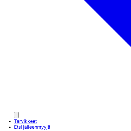
Tarvikkeet
Etsi jälleenmyyjä